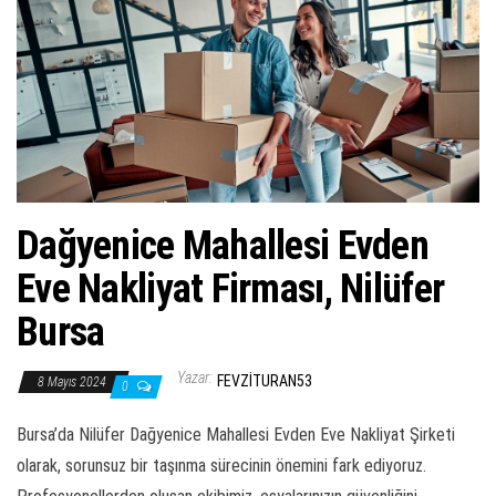
ş
t
i
r
Dağyenice Mahallesi Evden
Eve Nakliyat Firması, Nilüfer
Bursa
Yazar:
FEVZITURAN53
8 Mayıs 2024
0
Bursa’da Nilüfer Dağyenice Mahallesi Evden Eve Nakliyat Şirketi
olarak, sorunsuz bir taşınma sürecinin önemini fark ediyoruz.