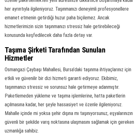
özenle paketlemekten yeni adresinize dikkatlice boşaltmaya kadar
her ayrıntıyla ilgileniyoruz. Taşınmanızı deneyimli profesyonellere
emanet etmenin getirdiği huzur paha biçilemez. Ancak
hizmetlerimizin sizin taşınmanızı stressiz hale getirebileceği
konusunda keşfedilecek daha fazla detay var.
Taşıma Şirketi Tarafından Sunulan
Hizmetler
Osmangazi Çaybaşı Mahallesi, Bursa’daki taşınma ihtiyaçlarınız için
etkili ve güvenilir bir dizi hizmeti garanti ediyoruz. Ekibimiz,
taşınmanızı stressiz ve sorunsuz hale getirmeye adanmıştır.
Paketlemeden yükleme ve taşıma işlemlerine, hatta paketlerin
açılmasına kadar, her şeyle hassasiyet ve özenle ilgileniyoruz.
Mahalle içinde mi yoksa şehir dışına mı taşınıyorsunuz, eşyalarınızın
güvenli bir şekilde varış noktasına ulaşmasını sağlamak için gereken
uzmanlığa sahibiz.