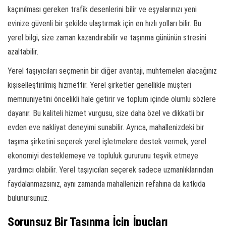
kaçınılması gereken trafik desenlerini bilir ve eşyalarınızı yeni
evinize güvenli bir şekilde ulaştırmak için en hızlı yolları bilir. Bu
yerel bilgi, size zaman kazandırabilir ve taşınma gününün stresini
azaltabilir.
Yerel taşıyıcıları seçmenin bir diğer avantajı, muhtemelen alacağınız
kişiselleştirilmiş hizmettir. Yerel şirketler genellikle müşteri
memnuniyetini öncelikli hale getirir ve toplum içinde olumlu sözlere
dayanır. Bu kaliteli hizmet vurgusu, size daha özel ve dikkatli bir
evden eve nakliyat deneyimi sunabilir. Ayrıca, mahallenizdeki bir
taşıma şirketini seçerek yerel işletmelere destek vermek, yerel
ekonomiyi desteklemeye ve topluluk gururunu teşvik etmeye
yardımcı olabilir. Yerel taşıyıcıları seçerek sadece uzmanlıklarından
faydalanmazsınız, aynı zamanda mahallenizin refahına da katkıda
bulunursunuz.
Sorunsuz Bir Taşınma İçin İpuçları