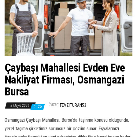
ş
t
i
r
Çaybaşı Mahallesi Evden Eve
Nakliyat Firması, Osmangazi
Bursa
Yazar:
FEVZITURAN53
8 Mayıs 2024
0
Osmangazi Çaybaşı Mahallesi, Bursa’da taşınma konusu olduğunda,
yerel taşıma şirketimiz sorunsuz bir çözüm sunar. Eşyalarınızı