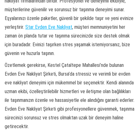
nakliyat firmalarından biridir. Profesyonel ve deneyimli ekibiyle,
müşterilerine güvenilir ve sorunsuz bir taşınma deneyimi sunar.
Eşyalarınızı özenle paketler, güvenli bir şekilde taşır ve yeni evinize
yerleştirir.
Star Evden Eve Nakliyat
, müşteri memnuniyetini her
zaman ön planda tutar ve taşınma sürecinizde size destek olmak
için buradadır. Evinizi taşırken stres yaşamak istemiyorsanız, bize
güvenin ve huzurla taşının.
Özetlemek gerekirse, Kestel Çataltepe Mahallesi’nde bulunan
Evden Eve Nakliyat Şirketi, Bursa’da stressiz ve verimli bir evden
eve nakliyat deneyimi için mükemmel bir seçenektir. Kendi alanında
uzman ekibi, özelleştirilebilir hizmetleri ve iletişme olan bağlılıkları
ile taşınmanızın özenle ve hassasiyetle ele alındığını garanti ederler.
Evden Eve Nakliyat Şirketi gibi profesyonellere güvenmek, taşınma
sürecinizi sorunsuz ve stres olmaktan uzak bir deneyim haline
getirecektir.