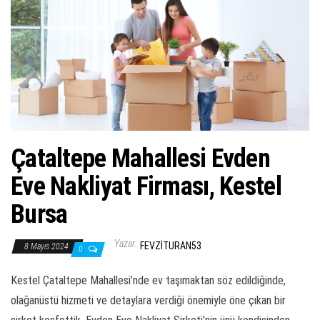
ş
t
i
r
Çataltepe Mahallesi Evden
Eve Nakliyat Firması, Kestel
Bursa
Yazar:
FEVZITURAN53
8 Mayıs 2024
0
Kestel Çataltepe Mahallesi’nde ev taşımaktan söz edildiğinde,
olağanüstü hizmeti ve detaylara verdiği önemiyle öne çıkan bir