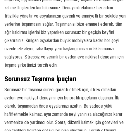
zahmetli işlerden kurtulursunuz. Deneyimli ekibimiz her adımı
titizlikle yönetir ve eşyalarınızın güvenli ve emniyetli bir şekilde yeni
yerlerine taşınmasını sağlar. Taşınmanızı bize emanet ederek, tüm
ağır kaldırma işlerini biz yaparken sorunsuz bir geçişin keyfini
çıkarırsınız. Kırılgan eşyalardan büyük mobilyalara kadar her şeyi
özenle ele alıyor, rahatlayıp yeni başlangıcınıza odaklanmanızı
sağlıyoruz. Stressiz ve verimli bir evden eve nakliyat deneyimi için
taşıma şirketimizi tercih edin.
Sorunsuz Taşınma İpuçları
Sorunsuz bir taşınma süreci garanti etmek için, stres olmadan
evden eve nakliyat deneyimi için bu pratik ipuçlarını düşünün. İlk
olarak, taşınmadan önce eşyalarınızı azaltın. Bu sadece yükü
hafifletmekle kalmaz, aynı zamanda neyi yanınıza alacağınıza karar
vermenize de yardımcı olur. Sonra, düzenli kalmak için görevleri ve
son tarihleri belirten detaylı bir plan oluşturun. Tercih ettiğiniz