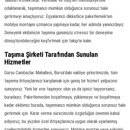
taahhüt etmektedir. Verimlilik ve müşteri memnuniyetine
odaklanarak, taşınmanızı mümkün olduğunca sorunsuz hale
getirmeyi amaçlıyoruz. Eşyalarınızı dikkatlice paketlemekten
mobilya montajını uzmanca yapmaya kadar, her adımda yanınızdayız.
Deneyimli ekibimizin taşınma gününüzü stressiz bir deneyime
dönüştürebileceğini keşfetmek için takipte kalın.
Taşıma Şirketi Tarafından Sunulan
Hizmetler
Gürsu Cambazlar Mahallesi, Bursa’daki nakliye şirketimizde, tüm
taşınma ihtiyaçlarınızı karşılamak için geniş bir hizmet yelpazesi
sunuyoruz. Yeni bir eve taşınıyor olun ya da işinizi taşıyorsanız,
buradayız. Paketlemeden boşaltmaya, yüklemeye ve boşaltmaya
kadar ekibimiz burada, taşınmanızı mümkün olduğunca sorunsuz hale
getirmek için. Karar verme sürecinizde özgürlüğün önemini kabul
ediyoruz, bu yüzden özel ihtiyaçlarınıza uygun olarak uyarlanmış
özelleştirilebilir hizmetler sunuyoruz. Mobilya montajı veya sökümü