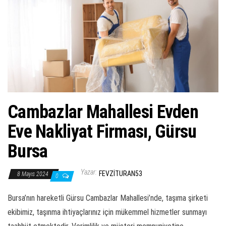
ş
t
i
r
Cambazlar Mahallesi Evden
Eve Nakliyat Firması, Gürsu
Bursa
Yazar:
FEVZITURAN53
8 Mayıs 2024
0
Bursa’nın hareketli Gürsu Cambazlar Mahallesi’nde, taşıma şirketi
ekibimiz, taşınma ihtiyaçlarınız için mükemmel hizmetler sunmayı