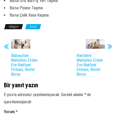
Bursa Ofis Büro iş Yeri Taşıma
Bursa Piyano Taşıma
Bursa Çelik Kasa Kaşıma
Kategori
Kestel
Babasultan
Narlıdere
Mahallesi Evden
Mahallesi Evden
Eve Nakliyat
Eve Nakliyat
Firması, Kestel
Firması, Kestel
Bursa
Bursa
Bir yanıt yazın
E-posta adresiniz yayınlanmayacak.
Gerekli alanlar
*
ile
işaretlenmişlerdir
Yorum
*