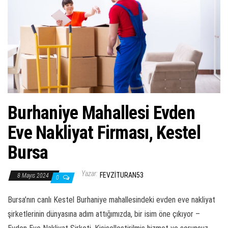
ş
t
i
r
Burhaniye Mahallesi Evden
Eve Nakliyat Firması, Kestel
Bursa
Yazar:
FEVZITURAN53
8 Mayıs 2024
0
Bursa’nın canlı Kestel Burhaniye mahallesindeki evden eve nakliyat
şirketlerinin dünyasına adım attığımızda, bir isim öne çıkıyor –