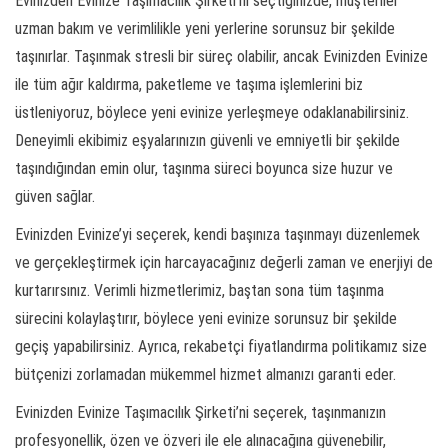
Evinizden Evinize Taşımacılık Şirketi’ni seçtiğinizde, müşteriler
uzman bakım ve verimlilikle yeni yerlerine sorunsuz bir şekilde
taşınırlar. Taşınmak stresli bir süreç olabilir, ancak Evinizden Evinize
ile tüm ağır kaldırma, paketleme ve taşıma işlemlerini biz
üstleniyoruz, böylece yeni evinize yerleşmeye odaklanabilirsiniz.
Deneyimli ekibimiz eşyalarınızın güvenli ve emniyetli bir şekilde
taşındığından emin olur, taşınma süreci boyunca size huzur ve
güven sağlar.
Evinizden Evinize’yi seçerek, kendi başınıza taşınmayı düzenlemek
ve gerçekleştirmek için harcayacağınız değerli zaman ve enerjiyi de
kurtarırsınız. Verimli hizmetlerimiz, baştan sona tüm taşınma
sürecini kolaylaştırır, böylece yeni evinize sorunsuz bir şekilde
geçiş yapabilirsiniz. Ayrıca, rekabetçi fiyatlandırma politikamız size
bütçenizi zorlamadan mükemmel hizmet almanızı garanti eder.
Evinizden Evinize Taşımacılık Şirketi’ni seçerek, taşınmanızın
profesyonellik, özen ve özveri ile ele alınacağına güvenebilir,