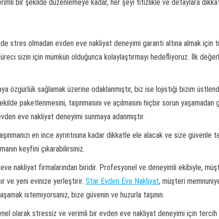
rimli bir şekilde düzenlemeye kadar, her şeyi titizlikle ve detaylara dikka
de stres olmadan evden eve nakliyat deneyimi garanti altına almak için t
 süreci sizin için mümkün olduğunca kolaylaştırmayı hedefliyoruz. İlk değ
 özgürlük sağlamak üzerine odaklanmıştır, biz ise lojistiği bizim üstlendi
r şekilde paketlenmesini, taşınmasını ve açılmasını hiçbir sorun yaşamada
 evden eve nakliyat deneyimi sunmaya adanmıştır.
 taşınmanızı en ince ayrıntısına kadar dikkatle ele alacak ve size güvenle
manın keyfini çıkarabilirsiniz.
ve nakliyat firmalarından biridir. Profesyonel ve deneyimli ekibiyle, müşt
ır ve yeni evinize yerleştirir.
Star Evden Eve Nakliyat
, müşteri memnuniye
yaşamak istemiyorsanız, bize güvenin ve huzurla taşının.
nel olarak stressiz ve verimli bir evden eve nakliyat deneyimi için tercih 