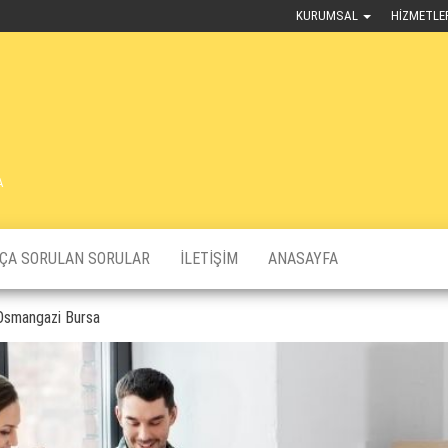
KURUMSAL
HIZMETLE
A
KÇA SORULAN SORULAR
İLETIŞIM
ANASAYFA
 Osmangazi Bursa