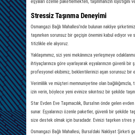
eşyaları özenle paketlemekten, taşınmanızın lojistiğini ve
Stressiz Taşınma Deneyimi
Osmangazi Bağlı Mahallesi’nde bulunan nakliye şirketimiz
taşınırken sorunsuz bir geçişin önemini kabul ediyor ve
titizlikle ele alıyoruz.
Yaklaşımımız, sizi yeni mekânınıza yerleşmeye odaklanmaya
ihtiyaçlarınıza göre uyarlayarak eşyalarınızın güvenli bi
profesyonel ekibimiz, beklentilerinizi aşan sorunsuz bir
Verimlilik ve müşteri memnuniyetine olan bağlılığımızla,
izin verin, böylece yeni evinize sıkıntısız bir şekilde taşın
Star Evden Eve Taşımacılık, Bursa’nın önde gelen evden e
sunar. Eşyalarınızı özenle paketler, güvenli bir şekilde taş
size destek olmak için buradadır. Evinizi taşırken stres 
Osmangazi Bağlı Mahallesi, Bursa’daki Nakliyat Şirketi ge