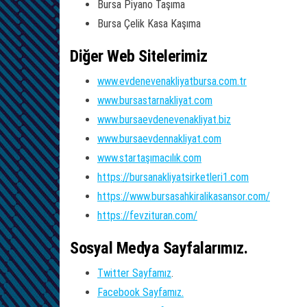
Bursa Piyano Taşıma
Bursa Çelik Kasa Kaşıma
Diğer Web Sitelerimiz
www.evdenevenakliyatbursa.com.tr
www.bursastarnakliyat.com
www.bursaevdenevenakliyat.biz
www.bursaevdennakliyat.com
www.startaşımacılık.com
https://bursanakliyatsirketleri1.com
https://www.bursasahkiralikasansor.com/
https://fevzituran.com/
Sosyal Medya Sayfalarımız.
Twitter Sayfamız
.
Facebook Sayfamız.