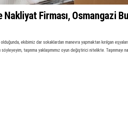
e Nakliyat Firması, Osmangazi B
lduğunda, ekibimiz dar sokaklardan manevra yapmaktan kırılgan eşyaları d
u söyleyeyim, taşınma yaklaşımımız oyun değiştirici nitelikte. Taşınmayı n