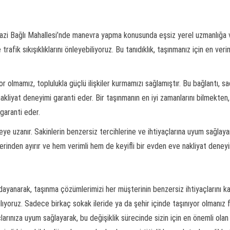
ngazi Bağlı Mahallesi’nde manevra yapma konusunda eşsiz yerel uzmanlığa v
afik sıkışıklıklarını önleyebiliyoruz. Bu tanıdıklık, taşınmanız için en ver
or olmamız, toplulukla güçlü ilişkiler kurmamızı sağlamıştır. Bu bağlantı, 
nakliyat deneyimi garanti eder. Bir taşınmanın en iyi zamanlarını bilmekte
garanti eder.
teye uzanır. Sakinlerin benzersiz tercihlerine ve ihtiyaçlarına uyum sağlaya
ğerlerinden ayırır ve hem verimli hem de keyifli bir evden eve nakliyat den
dayanarak, taşınma çözümlerimizi her müşterinin benzersiz ihtiyaçlarını ka
lıyoruz. Sadece birkaç sokak ileride ya da şehir içinde taşınıyor olmanız 
çlarınıza uyum sağlayarak, bu değişiklik sürecinde sizin için en önemli ola