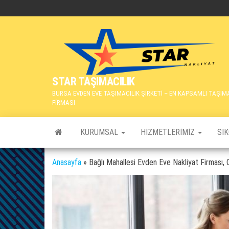
İçeriğe
atla
STAR TAŞIMACILIK
BURSA EVDEN EVE TAŞIMACILIK ŞİRKETİ – EN KAPSAMLI TAŞIM
FİRMASI
KURUMSAL
HIZMETLERIMIZ
SI
Anasayfa
»
Bağlı Mahallesi Evden Eve Nakliyat Firması,