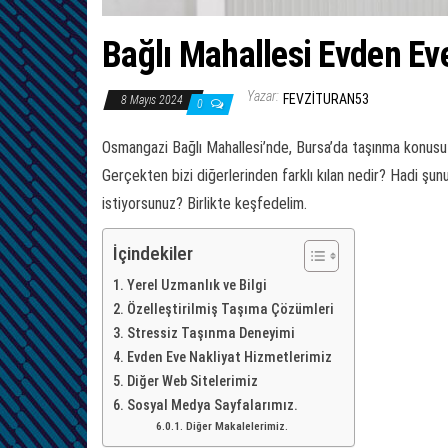
Bağlı Mahallesi Evden Ev
Yazar:
FEVZITURAN53
8 Mayıs 2024
0
Osmangazi Bağlı Mahallesi’nde, Bursa’da taşınma konusu o
Gerçekten bizi diğerlerinden farklı kılan nedir? Hadi şun
istiyorsunuz? Birlikte keşfedelim.
İçindekiler
Yerel Uzmanlık ve Bilgi
Özelleştirilmiş Taşıma Çözümleri
Stressiz Taşınma Deneyimi
Evden Eve Nakliyat Hizmetlerimiz
Diğer Web Sitelerimiz
Sosyal Medya Sayfalarımız.
Diğer Makalelerimiz.