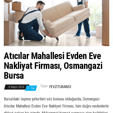
ş
t
i
r
Atıcılar Mahallesi Evden Eve
Nakliyat Firması, Osmangazi
Bursa
Yazar:
FEVZITURAN53
8 Mayıs 2024
0
Bursa’daki taşıma şirketleri söz konusu olduğunda, Osmangazi
Atıcılar Mahallesi Evden Eve Nakliyat Firması, tüm doğru nedenlerle