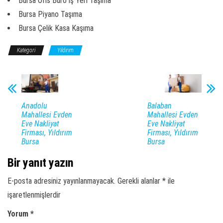
Bursa Ofis Büro iş Yeri Taşıma
Bursa Piyano Taşıma
Bursa Çelik Kasa Kaşıma
Kategori
Yıldırım
Anadolu
Balaban
Mahallesi Evden
Mahallesi Evden
Eve Nakliyat
Eve Nakliyat
Firması, Yıldırım
Firması, Yıldırım
Bursa
Bursa
Bir yanıt yazın
E-posta adresiniz yayınlanmayacak.
Gerekli alanlar
*
ile
işaretlenmişlerdir
Yorum
*