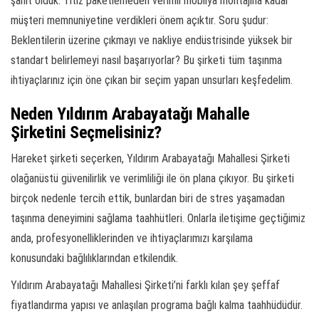
şahit olduk. Titiz paketlemeden verimli mobilya montajına kadar
müşteri memnuniyetine verdikleri önem açıktır. Soru şudur:
Beklentilerin üzerine çıkmayı ve nakliye endüstrisinde yüksek bir
standart belirlemeyi nasıl başarıyorlar? Bu şirketi tüm taşınma
ihtiyaçlarınız için öne çıkan bir seçim yapan unsurları keşfedelim.
Neden Yıldırım Arabayatağı Mahalle
Şirketini Seçmelisiniz?
Hareket şirketi seçerken, Yıldırım Arabayatağı Mahallesi Şirketi
olağanüstü güvenilirlik ve verimliliği ile ön plana çıkıyor. Bu şirketi
birçok nedenle tercih ettik, bunlardan biri de stres yaşamadan
taşınma deneyimini sağlama taahhütleri. Onlarla iletişime geçtiğimiz
anda, profesyonelliklerinden ve ihtiyaçlarımızı karşılama
konusundaki bağlılıklarından etkilendik.
Yıldırım Arabayatağı Mahallesi Şirketi’ni farklı kılan şey şeffaf
fiyatlandırma yapısı ve anlaşılan programa bağlı kalma taahhüdüdür.