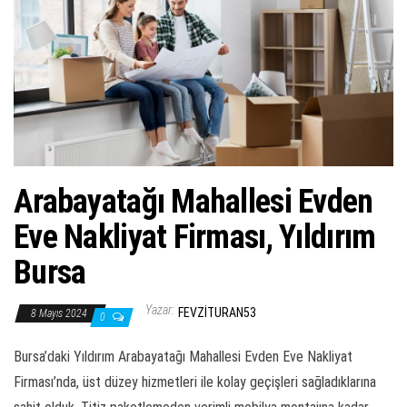
ş
t
i
r
Arabayatağı Mahallesi Evden
Eve Nakliyat Firması, Yıldırım
Bursa
Yazar:
FEVZITURAN53
8 Mayıs 2024
0
Bursa’daki Yıldırım Arabayatağı Mahallesi Evden Eve Nakliyat
Firması’nda, üst düzey hizmetleri ile kolay geçişleri sağladıklarına