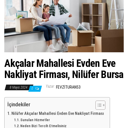
ş
t
i
r
Akçalar Mahallesi Evden Eve
Nakliyat Firması, Nilüfer Bursa
Yazar:
FEVZITURAN53
8 Mayıs 2024
0
İçindekiler
Nilüfer Akçalar Mahallesi Evden Eve Nakliyat Firması
Sunulan Hizmetler
Neden Bizi Tercih Etmelisiniz