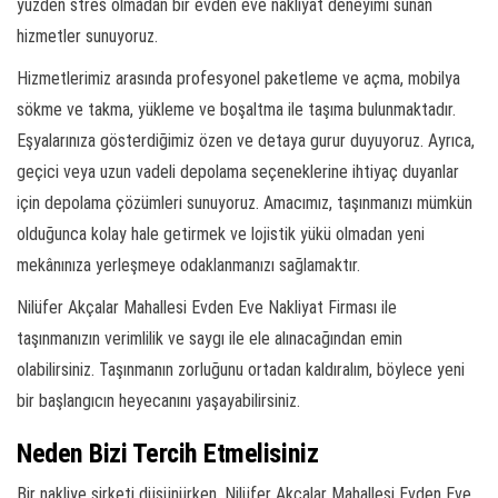
yüzden stres olmadan bir evden eve nakliyat deneyimi sunan
hizmetler sunuyoruz.
Hizmetlerimiz arasında profesyonel paketleme ve açma, mobilya
sökme ve takma, yükleme ve boşaltma ile taşıma bulunmaktadır.
Eşyalarınıza gösterdiğimiz özen ve detaya gurur duyuyoruz. Ayrıca,
geçici veya uzun vadeli depolama seçeneklerine ihtiyaç duyanlar
için depolama çözümleri sunuyoruz. Amacımız, taşınmanızı mümkün
olduğunca kolay hale getirmek ve lojistik yükü olmadan yeni
mekânınıza yerleşmeye odaklanmanızı sağlamaktır.
Nilüfer Akçalar Mahallesi Evden Eve Nakliyat Firması ile
taşınmanızın verimlilik ve saygı ile ele alınacağından emin
olabilirsiniz. Taşınmanın zorluğunu ortadan kaldıralım, böylece yeni
bir başlangıcın heyecanını yaşayabilirsiniz.
Neden Bizi Tercih Etmelisiniz
Bir nakliye şirketi düşünürken, Nilüfer Akçalar Mahallesi Evden Eve