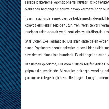
şekilde paketleme yapmak önemli; kutuları açıkça etiketleyi
olabilecek herhangi bir soruya cevap vermeye hazır olun
Taşınma gününde esnek olun ve beklenmedik değişikliklere 
kolayca erişilebilir şekilde tutun. Yeni yerinize varır va
ipuçlarını takip ederek ve düzenli olmayı sürdürerek, str
Star Evden Eve Taşımacılık, Bursa’nın önde gelen evden e
sunar. Eşyalarınızı özenle paketler, güvenli bir şekilde taş
size destek olmak için buradadır. Evinizi taşırken stres 
Özetlemek gerekirse, Bursa’da bulunan Nilüfer Ahmet Yes
yelpazesi sunmaktadır. Müşteriler, onlar gibi yerel bir nak
yardımı ve isteğe bağlı hizmetlerle, şirket müşteri memnu