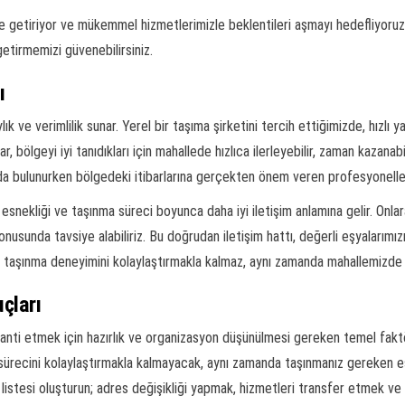
e getiriyor ve mükemmel hizmetlerimizle beklentileri aşmayı hedefliyoruz.
getirmemizi güvenebilirsiniz.
ı
ylık ve verimlilik sunar. Yerel bir taşıma şirketini tercih ettiğimizde, hızlı
lar, bölgeyi iyi tanıdıkları için mahallede hızlıca ilerleyebilir, zaman kazana
da bulunurken bölgedeki itibarlarına gerçekten önem veren profesyonell
snekliği ve taşınma süreci boyunca daha iyi iletişim anlamına gelir. Onlara
usunda tavsiye alabiliriz. Bu doğrudan iletişim hattı, değerli eşyalarım
e taşınma deneyimini kolaylaştırmakla kalmaz, aynı zamanda mahallemizde 
çları
ti etmek için hazırlık ve organizasyon düşünülmesi gereken temel faktörl
ürecini kolaylaştırmakla kalmayacak, aynı zamanda taşınmanız gereken eş
istesi oluşturun; adres değişikliği yapmak, hizmetleri transfer etmek ve t