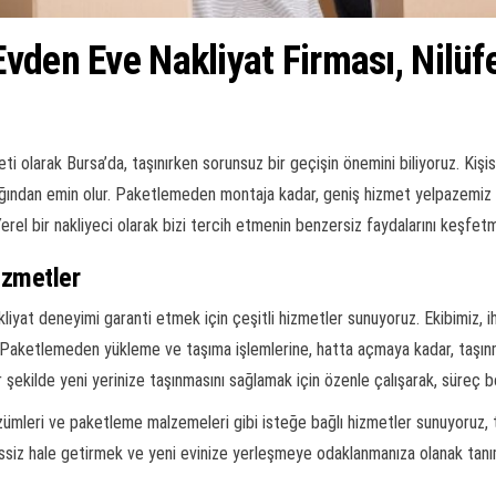
vden Eve Nakliyat Firması, Nilüf
i olarak Bursa’da, taşınırken sorunsuz bir geçişin önemini biliyoruz. Kişi
ındığından emin olur. Paketlemeden montaja kadar, geniş hizmet yelpazem
Yerel bir nakliyeci olarak bizi tercih etmenin benzersiz faydalarını keşfetm
izmetler
liyat deneyimi garanti etmek için çeşitli hizmetler sunuyoruz. Ekibimiz, ih
r. Paketlemeden yükleme ve taşıma işlemlerine, hatta açmaya kadar, taşın
 bir şekilde yeni yerinize taşınmasını sağlamak için özenle çalışarak, süreç 
mleri ve paketleme malzemeleri gibi isteğe bağlı hizmetler sunuyoruz, t
iz hale getirmek ve yeni evinize yerleşmeye odaklanmanıza olanak tanıma