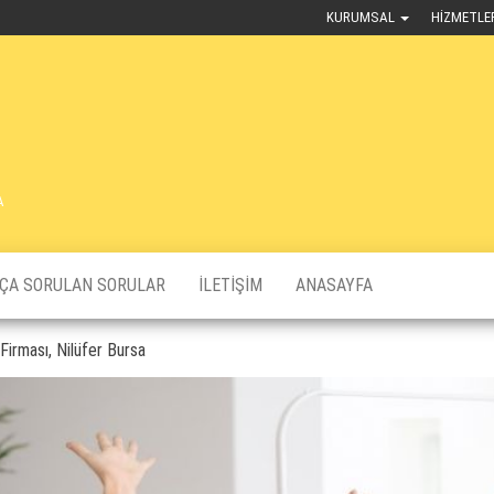
KURUMSAL
HIZMETLE
A
KÇA SORULAN SORULAR
İLETIŞIM
ANASAYFA
irması, Nilüfer Bursa