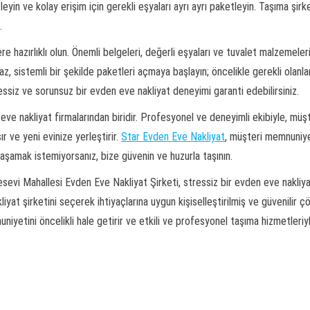
n ve kolay erişim için gerekli eşyaları ayrı ayrı paketleyin. Taşıma şirketi
.
hazırlıklı olun. Önemli belgeleri, değerli eşyaları ve tuvalet malzemeleri
rmaz, sistemli bir şekilde paketleri açmaya başlayın; öncelikle gerekli ola
essiz ve sorunsuz bir evden eve nakliyat deneyimi garanti edebilirsiniz.
ve nakliyat firmalarından biridir. Profesyonel ve deneyimli ekibiyle, müşt
ır ve yeni evinize yerleştirir.
Star Evden Eve Nakliyat
, müşteri memnuniye
yaşamak istemiyorsanız, bize güvenin ve huzurla taşının.
evi Mahallesi Evden Eve Nakliyat Şirketi, stressiz bir evden eve nakliya
liyat şirketini seçerek ihtiyaçlarına uygun kişiselleştirilmiş ve güvenilir ç
niyetini öncelikli hale getirir ve etkili ve profesyonel taşıma hizmetleriy