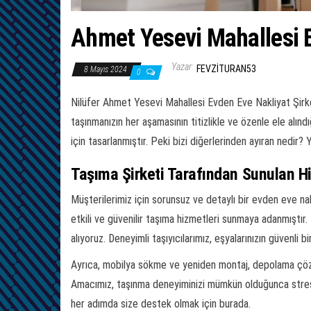
Ahmet Yesevi Mahallesi E
Yazar:
FEVZITURAN53
8 Mayıs 2024
0
Nilüfer Ahmet Yesevi Mahallesi Evden Eve Nakliyat Şirket
taşınmanızın her aşamasının titizlikle ve özenle ele al
için tasarlanmıştır. Peki bizi diğerlerinden ayıran nedir? 
Taşıma Şirketi Tarafından Sunulan H
Müşterilerimiz için sorunsuz ve detaylı bir evden eve nak
etkili ve güvenilir taşıma hizmetleri sunmaya adanmıştı
alıyoruz. Deneyimli taşıyıcılarımız, eşyalarınızın güvenli
Ayrıca, mobilya sökme ve yeniden montaj, depolama çözü
Amacımız, taşınma deneyiminizi mümkün olduğunca stress
her adımda size destek olmak için burada.