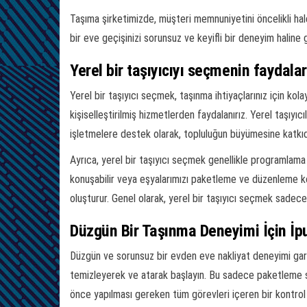
Taşıma şirketimizde, müşteri memnuniyetini öncelikli hal
bir eve geçişinizi sorunsuz ve keyifli bir deneyim haline 
Yerel bir taşıyıcıyı seçmenin faydalar
Yerel bir taşıyıcı seçmek, taşınma ihtiyaçlarınız için kola
kişiselleştirilmiş hizmetlerden faydalanırız. Yerel taşıyıcı
işletmelere destek olarak, topluluğun büyümesine katkı
Ayrıca, yerel bir taşıyıcı seçmek genellikle programlama e
konuşabilir veya eşyalarımızı paketleme ve düzenleme kon
oluşturur. Genel olarak, yerel bir taşıyıcı seçmek sadec
Düzgün Bir Taşınma Deneyimi İçin İpu
Düzgün ve sorunsuz bir evden eve nakliyat deneyimi garan
temizleyerek ve atarak başlayın. Bu sadece paketleme s
önce yapılması gereken tüm görevleri içeren bir kontrol l