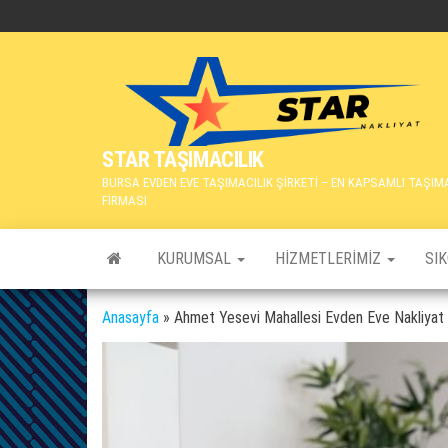
İçeriğe
atla
STAR TAŞIMACILIK
BURSA EVDEN EVE TAŞIMACILIK ŞİRKETİ – EN KAPSAMLI TAŞIM
FİRMASI
KURUMSAL
HIZMETLERIMIZ
SI
Anasayfa
»
Ahmet Yesevi Mahallesi Evden Eve Nakliyat F