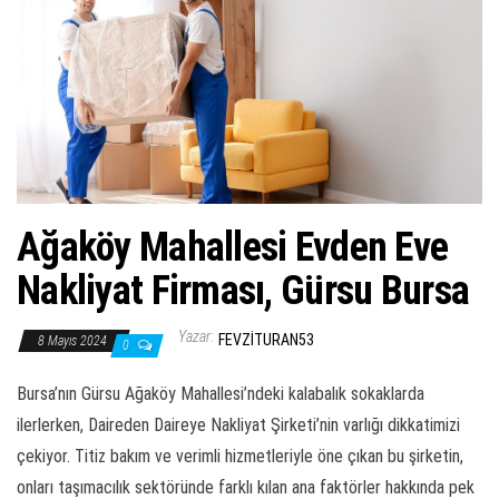
ş
t
i
r
Ağaköy Mahallesi Evden Eve
Nakliyat Firması, Gürsu Bursa
Yazar:
FEVZITURAN53
8 Mayıs 2024
0
Bursa’nın Gürsu Ağaköy Mahallesi’ndeki kalabalık sokaklarda
ilerlerken, Daireden Daireye Nakliyat Şirketi’nin varlığı dikkatimizi
çekiyor. Titiz bakım ve verimli hizmetleriyle öne çıkan bu şirketin,
onları taşımacılık sektöründe farklı kılan ana faktörler hakkında pek