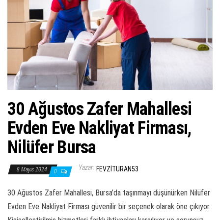
ş
t
i
r
30 Ağustos Zafer Mahallesi
Evden Eve Nakliyat Firması,
Nilüfer Bursa
Yazar:
FEVZITURAN53
8 Mayıs 2024
0
30 Ağustos Zafer Mahallesi, Bursa’da taşınmayı düşünürken Nilüfer
Evden Eve Nakliyat Firması güvenilir bir seçenek olarak öne çıkıyor.