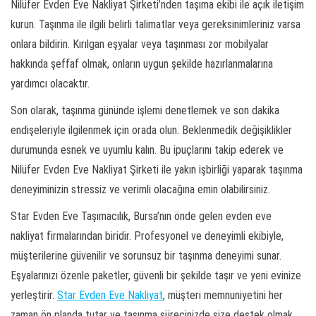
Nilüfer Evden Eve Nakliyat Şirketi’nden taşıma ekibi ile açık iletişim
kurun. Taşınma ile ilgili belirli talimatlar veya gereksinimleriniz varsa
onlara bildirin. Kırılgan eşyalar veya taşınması zor mobilyalar
hakkında şeffaf olmak, onların uygun şekilde hazırlanmalarına
yardımcı olacaktır.
Son olarak, taşınma gününde işlemi denetlemek ve son dakika
endişeleriyle ilgilenmek için orada olun. Beklenmedik değişiklikler
durumunda esnek ve uyumlu kalın. Bu ipuçlarını takip ederek ve
Nilüfer Evden Eve Nakliyat Şirketi ile yakın işbirliği yaparak taşınma
deneyiminizin stressiz ve verimli olacağına emin olabilirsiniz.
Star Evden Eve Taşımacılık, Bursa’nın önde gelen evden eve
nakliyat firmalarından biridir. Profesyonel ve deneyimli ekibiyle,
müşterilerine güvenilir ve sorunsuz bir taşınma deneyimi sunar.
Eşyalarınızı özenle paketler, güvenli bir şekilde taşır ve yeni evinize
yerleştirir.
Star Evden Eve Nakliyat
, müşteri memnuniyetini her
zaman ön planda tutar ve taşınma sürecinizde size destek olmak