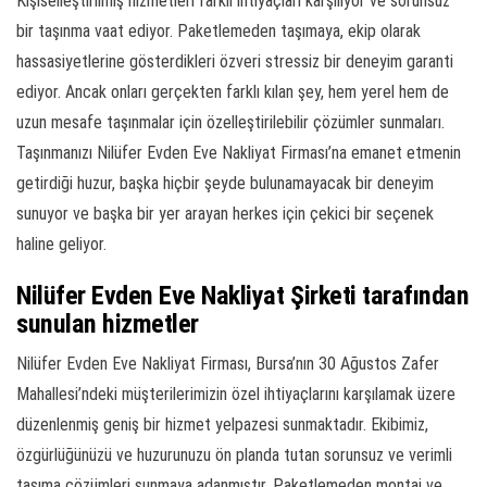
Kişiselleştirilmiş hizmetleri farklı ihtiyaçları karşılıyor ve sorunsuz
bir taşınma vaat ediyor. Paketlemeden taşımaya, ekip olarak
hassasiyetlerine gösterdikleri özveri stressiz bir deneyim garanti
ediyor. Ancak onları gerçekten farklı kılan şey, hem yerel hem de
uzun mesafe taşınmalar için özelleştirilebilir çözümler sunmaları.
Taşınmanızı Nilüfer Evden Eve Nakliyat Firması’na emanet etmenin
getirdiği huzur, başka hiçbir şeyde bulunamayacak bir deneyim
sunuyor ve başka bir yer arayan herkes için çekici bir seçenek
haline geliyor.
Nilüfer Evden Eve Nakliyat Şirketi tarafından
sunulan hizmetler
Nilüfer Evden Eve Nakliyat Firması, Bursa’nın 30 Ağustos Zafer
Mahallesi’ndeki müşterilerimizin özel ihtiyaçlarını karşılamak üzere
düzenlenmiş geniş bir hizmet yelpazesi sunmaktadır. Ekibimiz,
özgürlüğünüzü ve huzurunuzu ön planda tutan sorunsuz ve verimli
taşıma çözümleri sunmaya adanmıştır. Paketlemeden montaj ve