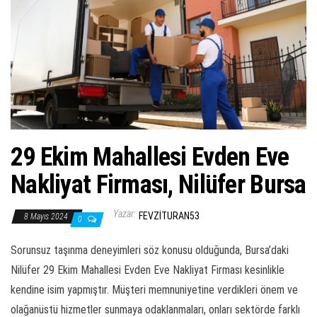
ş
t
i
r
29 Ekim Mahallesi Evden Eve
Nakliyat Firması, Nilüfer Bursa
Yazar:
FEVZITURAN53
8 Mayıs 2024
0
Sorunsuz taşınma deneyimleri söz konusu olduğunda, Bursa’daki
Nilüfer 29 Ekim Mahallesi Evden Eve Nakliyat Firması kesinlikle
kendine isim yapmıştır. Müşteri memnuniyetine verdikleri önem ve
olağanüstü hizmetler sunmaya odaklanmaları, onları sektörde farklı