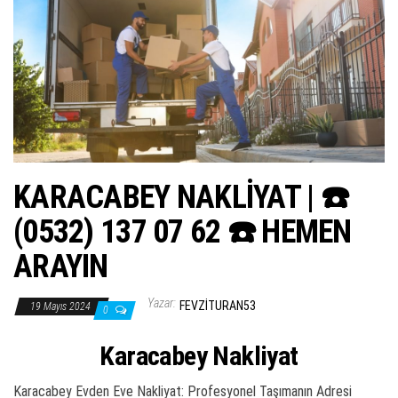
ş
t
i
r
KARACABEY NAKLİYAT | ☎️
(0532) 137 07 62 ☎️ HEMEN
ARAYIN
Yazar:
FEVZITURAN53
19 Mayıs 2024
0
Karacabey Nakliyat
Karacabey Evden Eve Nakliyat: Profesyonel Taşımanın Adresi