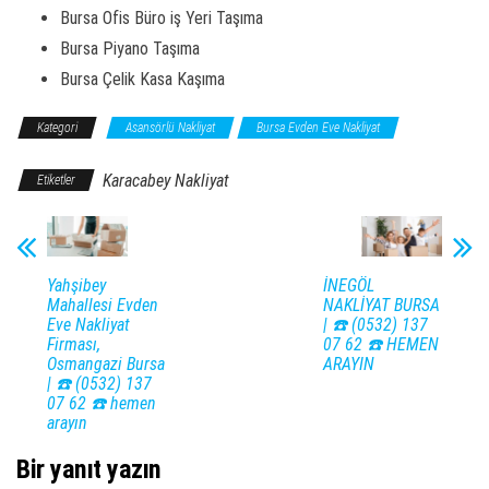
Bursa Ofis Büro iş Yeri Taşıma
Bursa Piyano Taşıma
Bursa Çelik Kasa Kaşıma
Kategori
Asansörlü Nakliyat
Bursa Evden Eve Nakliyat
Karacabey Nakliyat
Etiketler
Yahşibey
İNEGÖL
Mahallesi Evden
NAKLİYAT BURSA
Eve Nakliyat
| ☎️ (0532) 137
Firması,
07 62 ☎️ HEMEN
Osmangazi Bursa
ARAYIN
| ☎️ (0532) 137
07 62 ☎️ hemen
arayın
Bir yanıt yazın