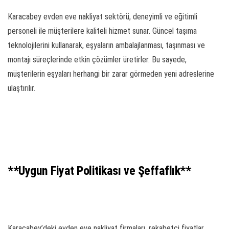
Karacabey evden eve nakliyat sektörü, deneyimli ve eğitimli
personeli ile müşterilere kaliteli hizmet sunar. Güncel taşıma
teknolojilerini kullanarak, eşyaların ambalajlanması, taşınması ve
montajı süreçlerinde etkin çözümler üretirler. Bu sayede,
müşterilerin eşyaları herhangi bir zarar görmeden yeni adreslerine
ulaştırılır.
**Uygun Fiyat Politikası ve Şeffaflık**
Karacabey’deki evden eve nakliyat firmaları, rekabetçi fiyatlar