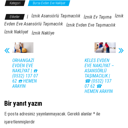
Kategori
Bursa Evden Eve Nakliyat
İznik Asansörlü Taşımacılık
İznik
İ
İznik Ev Taşıma
Etiketler
Evden Eve Asansörlü Taşımacılık
İznik Evden Eve Taşımacılık
İznik Nakliyat
İznik Nakliye
ORHANGAZİ
KELES EVDEN
EVDEN EVE
EVE NAKLİYAT –
NAKLİYAT | ☎️
ASANSÖRLÜ
(0532) 137 07
TAŞIMACILIK |
62 ☎️ HEMEN
☎ (0532) 137
ARAYIN
07 62 ☎
HEMEN ARAYIN
Bir yanıt yazın
E-posta adresiniz yayınlanmayacak.
Gerekli alanlar
*
ile
işaretlenmişlerdir