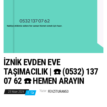
ş
t
i
r
İZNİK EVDEN EVE
TAŞIMACILIK | ☎️ (0532) 137
07 62 ☎️ HEMEN ARAYIN
Yazar:
FEVZITURAN53
25 Nisan 2024
0