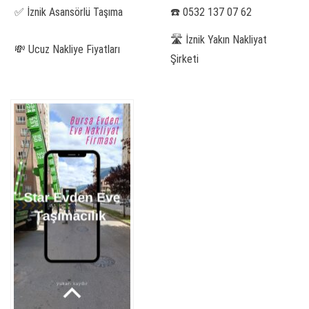
✅ İznik Asansörlü Taşıma
☎️ 0532 137 07 62
🛣️ İznik Yakın Nakliyat
💸 Ucuz Nakliye Fiyatları
Şirketi