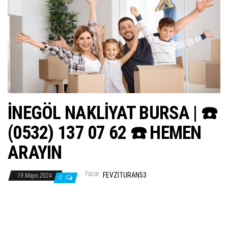
ş
t
i
r
İNEGÖL NAKLİYAT BURSA | ☎️
(0532) 137 07 62 ☎️ HEMEN
ARAYIN
Yazar:
FEVZITURAN53
19 Mayıs 2024
0