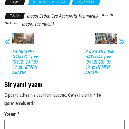
Kategori
Bursa Evden Eve Nakliyat
İnegöl Nakliyat
İnegöl
İnegöl Evden Eve Asansörlü Taşımacılık
Etiketler
Nakliyat
İnegöl Taşımacılık
KARACABEY
BURSA YILDIRIM
NAKLİYAT | ☎️
NAKLİYAT | ☎️
(0532) 137 07
(0532) 137 07
62 ☎️ HEMEN
62 ☎️ HEMEN
ARAYIN
ARAYIN
Bir yanıt yazın
E-posta adresiniz yayınlanmayacak.
Gerekli alanlar
*
ile
işaretlenmişlerdir
Yorum
*