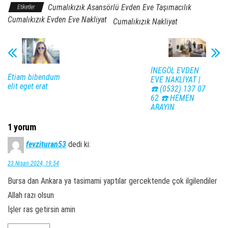
Cumalıkızık Asansörlü Evden Eve Taşımacılık
Etiketler
Cumalıkızık Evden Eve Nakliyat
Cumalıkızık Nakliyat
İNEGÖL EVDEN
Etiam bibendum
EVE NAKLİYAT |
elit eget erat
☎️ (0532) 137 07
62 ☎️ HEMEN
ARAYIN
1 yorum
fevzituran53
dedi ki:
23 Nisan 2024, 19:54
Bursa dan Ankara ya tasimami yaptılar gercektende çok ilgilendiler
Allah razı olsun
İşler ras getirsin amin