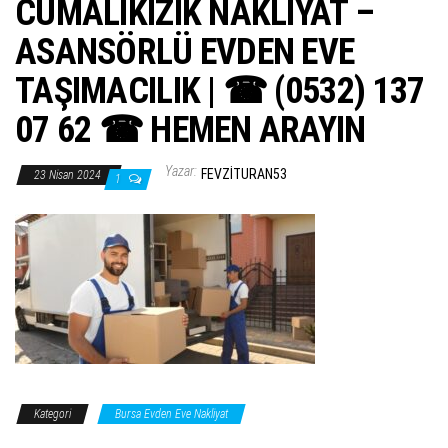
CUMALIKIZIK NAKLİYAT –
ş
t
ASANSÖRLÜ EVDEN EVE
i
TAŞIMACILIK | ☎ (0532) 137
r
07 62 ☎ HEMEN ARAYIN
Yazar:
FEVZITURAN53
23 Nisan 2024
1
Kategori
Bursa Evden Eve Nakliyat