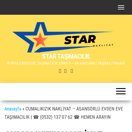
İçeriğe
N
atla
a
v
i
g
a
STAR TAŞIMACILIK
s
BURSA EVDEN EVE TAŞIMACILIK ŞİRKETİ – EN KAPSAMLI TAŞIMA FİRMASI
y
o
n
u
d
e
Anasayfa
»
CUMALIKIZIK NAKLİYAT – ASANSÖRLÜ EVDEN EVE
ğ
TAŞIMACILIK | ☎ (0532) 137 07 62 ☎ HEMEN ARAYIN
i