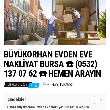
ş
t
i
r
BÜYÜKORHAN EVDEN EVE
NAKLİYAT BURSA ☎️ (0532)
137 07 62 ☎️ HEMEN ARAYIN
Yazar:
FEVZITURAN53
28 Haziran 2024
0
İçindekiler
### Büyükorhan Evden Eve Nakliyat Bursa: Güvenli ve