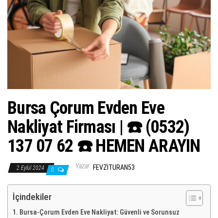
ş
t
i
r
Bursa Çorum Evden Eve
Nakliyat Firması | ☎️ (0532)
137 07 62 ☎️ HEMEN ARAYIN
Yazar:
FEVZITURAN53
2 Eylül 2024
0
İçindekiler
Bursa-Çorum Evden Eve Nakliyat: Güvenli ve Sorunsuz