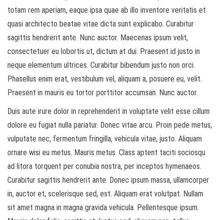
totam rem aperiam, eaque ipsa quae ab illo inventore veritatis et
quasi architecto beatae vitae dicta sunt explicabo. Curabitur
sagittis hendrerit ante. Nunc auctor. Maecenas ipsum velit,
consectetuer eu lobortis ut, dictum at dui. Praesent id justo in
neque elementum ultrices. Curabitur bibendum justo non orci.
Phasellus enim erat, vestibulum vel, aliquam a, posuere eu, velit.
Praesent in mauris eu tortor porttitor accumsan. Nunc auctor.
Duis aute irure dolor in reprehenderit in voluptate velit esse cillum
dolore eu fugiat nulla pariatur. Donec vitae arcu. Proin pede metus,
vulputate nec, fermentum fringilla, vehicula vitae, justo. Aliquam
ornare wisi eu metus. Mauris metus. Class aptent taciti sociosqu
ad litora torquent per conubia nostra, per inceptos hymenaeos.
Curabitur sagittis hendrerit ante. Donec ipsum massa, ullamcorper
in, auctor et, scelerisque sed, est. Aliquam erat volutpat. Nullam
sit amet magna in magna gravida vehicula. Pellentesque ipsum.