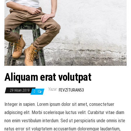
ş
t
i
r
Aliquam erat volutpat
Yazar:
FEVZITURAN53
29 Nisan 2019
0
Integer in sapien. Lorem ipsum dolor sit amet, consectetuer
adipiscing elit. Morbi scelerisque luctus velit. Curabitur vitae diam
non enim vestibulum interdum. Sed ut perspiciatis unde omnis iste
natus error sit voluptatem accusantium doloremque laudantium,