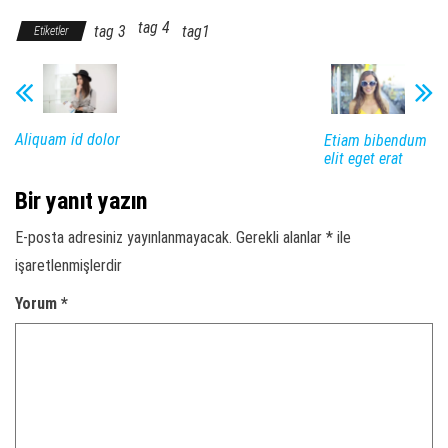
tag 4
tag 3
tag1
Etiketler
Aliquam id dolor
Etiam bibendum
elit eget erat
Bir yanıt yazın
E-posta adresiniz yayınlanmayacak.
Gerekli alanlar
*
ile
işaretlenmişlerdir
Yorum
*