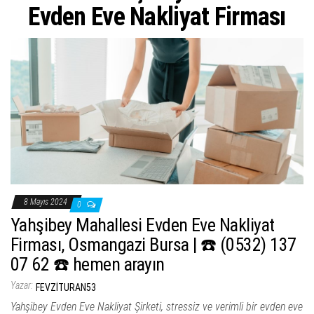
ş
Evden Eve Nakliyat Firması
t
i
r
8 Mayıs 2024
0
Yahşibey Mahallesi Evden Eve Nakliyat
Firması, Osmangazi Bursa | ☎️ (0532) 137
07 62 ☎️ hemen arayın
Yazar:
FEVZITURAN53
Yahşibey Evden Eve Nakliyat Şirketi, stressiz ve verimli bir evden eve