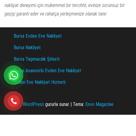
nakliyat deneyimi için mükemmel bir tercihtir, evinize sorunsuz bir
geçişi garanti eder ve rahatça yerleşmenize olanak tanır.
Bursa Evden Eve Nakliyat
Bursa Nakliyat
Bursa Taşımacılık Şirketi
Bursa Asansörlü Evden Eve Nakliyat
Evden Eve Nakliyat Hizmeti
WordPress
gururla sunar
|
Tema:
Envo Magazine