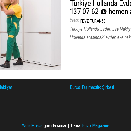
Türkiye Hollanda Evde
137 07 62 ☎️ hemen 
Yazar:
FEVZITURAN53
Türkiye Hollanda Evden Eve Nakliy
Hollanda arasındaki evden eve nakli
akliyat
Bursa Taşımacılık Şirketi
WordPress
gururla sunar
|
Tema:
Envo Magazine