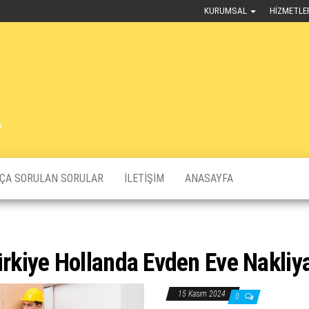
KURUMSAL
HIZMETLE
A
KÇA SORULAN SORULAR
İLETIŞIM
ANASAYFA
rkiye Hollanda Evden Eve Nakliya
15 Kasım 2024
0