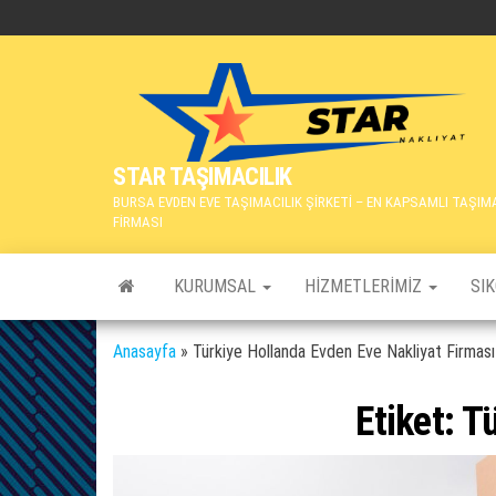
İçeriğe
atla
STAR TAŞIMACILIK
BURSA EVDEN EVE TAŞIMACILIK ŞİRKETİ – EN KAPSAMLI TAŞIM
FİRMASI
KURUMSAL
HIZMETLERIMIZ
SI
Anasayfa
»
Türkiye Hollanda Evden Eve Nakliyat Firması
Etiket:
Tü