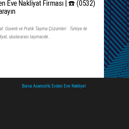
n Eve Nakliyat Firması | ☎️ (0532)
arayın
at: Güvenli ve Pratik Taşıma Çözümleri Türkiye ile
yat, uluslararası taşımacılık…
Bursa Asansörlü Evden Eve Nakliyat