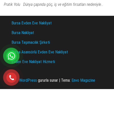
Pratik Yolu Dünya çapında göç, iş ve eğitim fırsatları nedeniyle…
Bursa Evden Eve Nakliyat
Bursa Nakliyat
Bursa Taşımacılık Şirketi
Bursa Asansörlü Evden Eve Nakliyat
Evden Eve Nakliyat Hizmeti
WordPress
gururla sunar
|
Tema:
Envo Magazine