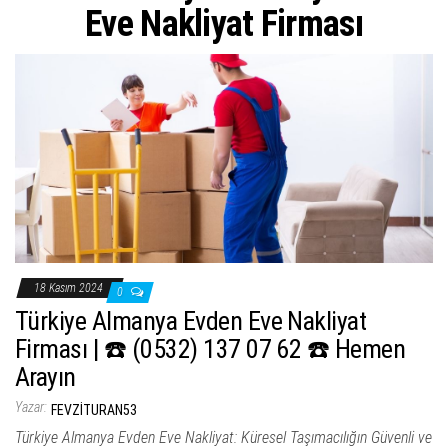
ş
Eve Nakliyat Firması
t
i
r
18 Kasım 2024
0
Türkiye Almanya Evden Eve Nakliyat
Firması | ☎️ (0532) 137 07 62 ☎️ Hemen
Arayın
Yazar:
FEVZITURAN53
Türkiye Almanya Evden Eve Nakliyat: Küresel Taşımacılığın Güvenli ve