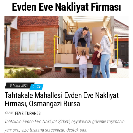
ş
Evden Eve Nakliyat Firması
t
i
r
8 Mayıs 2024
0
Tahtakale Mahallesi Evden Eve Nakliyat
Firması, Osmangazi Bursa
Yazar:
FEVZITURAN53
Tahtakale Evden Eve Nakliyat Şirketi, eşyalarınızı güvenle taşımanın
yanı sıra, size taşınma sürecinizde destek olur.