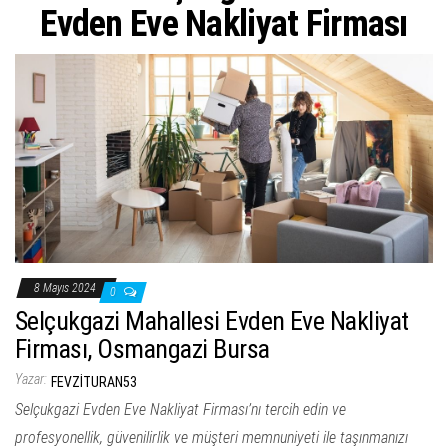
ş
Evden Eve Nakliyat Firması
t
i
r
8 Mayıs 2024
0
Selçukgazi Mahallesi Evden Eve Nakliyat
Firması, Osmangazi Bursa
Yazar:
FEVZITURAN53
Selçukgazi Evden Eve Nakliyat Firması’nı tercih edin ve
profesyonellik, güvenilirlik ve müşteri memnuniyeti ile taşınmanızı