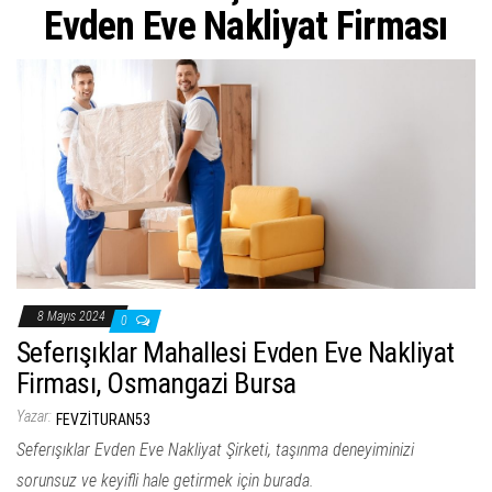
ş
Evden Eve Nakliyat Firması
t
i
r
8 Mayıs 2024
0
Seferışıklar Mahallesi Evden Eve Nakliyat
Firması, Osmangazi Bursa
Yazar:
FEVZITURAN53
Seferışıklar Evden Eve Nakliyat Şirketi, taşınma deneyiminizi
sorunsuz ve keyifli hale getirmek için burada.