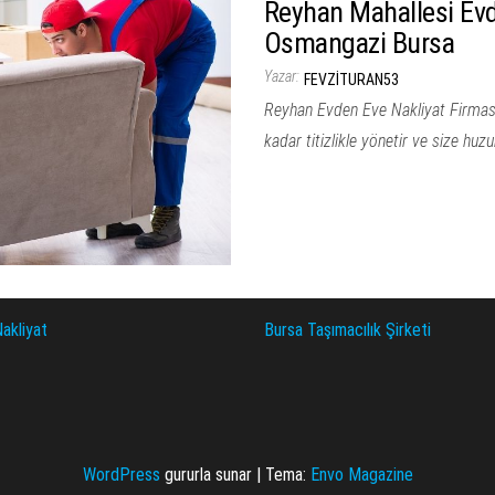
Reyhan Mahallesi Evd
Osmangazi Bursa
Yazar:
FEVZITURAN53
Reyhan Evden Eve Nakliyat Firması
kadar titizlikle yönetir ve size huz
akliyat
Bursa Taşımacılık Şirketi
WordPress
gururla sunar
|
Tema:
Envo Magazine