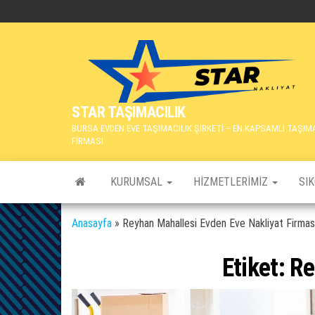
İçeriğe
atla
STAR TAŞIMACILIK
BURSA EVDEN EVE TAŞIMACILIK ŞİRKETİ – EN KAPSAMLI TAŞIM
FİRMASI
KURUMSAL
HIZMETLERIMIZ
SI
Anasayfa
»
Reyhan Mahallesi Evden Eve Nakliyat Firmas
Etiket:
Re