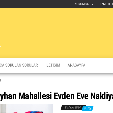
KURUMSAL
HIZMETLE
A
KÇA SORULAN SORULAR
İLETIŞIM
ANASAYFA
ı
yhan Mahallesi Evden Eve Nakliy
8 Mayıs 2024
0