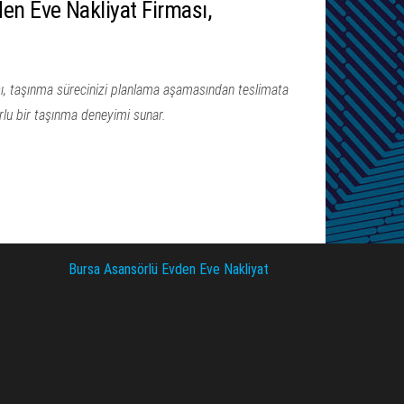
en Eve Nakliyat Firması,
, taşınma sürecinizi planlama aşamasından teslimata
urlu bir taşınma deneyimi sunar.
Bursa Asansörlü Evden Eve Nakliyat