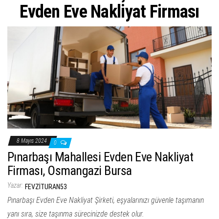
ş
Evden Eve Nakliyat Firması
t
i
r
8 Mayıs 2024
0
Pınarbaşı Mahallesi Evden Eve Nakliyat
Firması, Osmangazi Bursa
Yazar:
FEVZITURAN53
Pınarbaşı Evden Eve Nakliyat Şirketi, eşyalarınızı güvenle taşımanın
yanı sıra, size taşınma sürecinizde destek olur.