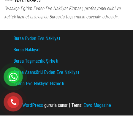
FEVZITURAN53
Ovaakça Eğitim Evden Eve Nakliyat Firması, profesyonel ekibi ve
kaliteli hizmet anlayışıyla Bursa’da taşınmanın güvenilir adresidir.
Bursa Evden Eve Nakliyat
Bursa Nakliyat
Bursa Taşımacılık Şirketi
Bursa Asansörlü Evden Eve Nakliyat
Evden Eve Nakliyat Hizmeti
WordPress
gururla sunar
|
Tema:
Envo Magazine