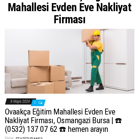
ş
Mahallesi Evden Eve Nakliyat
t
Firması
i
r
8 Mayıs 2024
0
Ovaakça Eğitim Mahallesi Evden Eve
Nakliyat Firması, Osmangazi Bursa | ☎️
(0532) 137 07 62 ☎️ hemen arayın
Yazar: