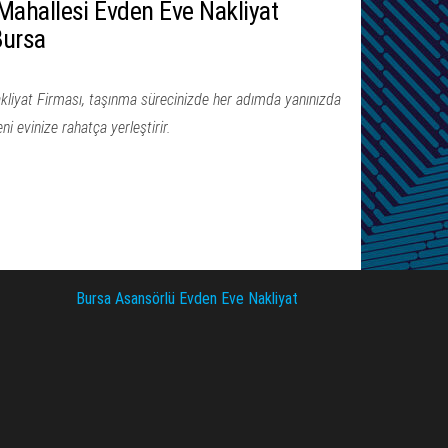
ahallesi Evden Eve Nakliyat
Bursa
iyat Firması, taşınma sürecinizde her adımda yanınızda
eni evinize rahatça yerleştirir.
Bursa Asansörlü Evden Eve Nakliyat