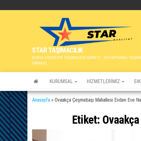
İçeriğe
atla
STAR TAŞIMACILIK
BURSA EVDEN EVE TAŞIMACILIK ŞİRKETİ – EN KAPSAMLI TAŞIM
FİRMASI
KURUMSAL
HIZMETLERIMIZ
SI
Anasayfa
»
Ovaakça Çeşmebaşı Mahallesi Evden Eve Nak
Etiket:
Ovaakça 