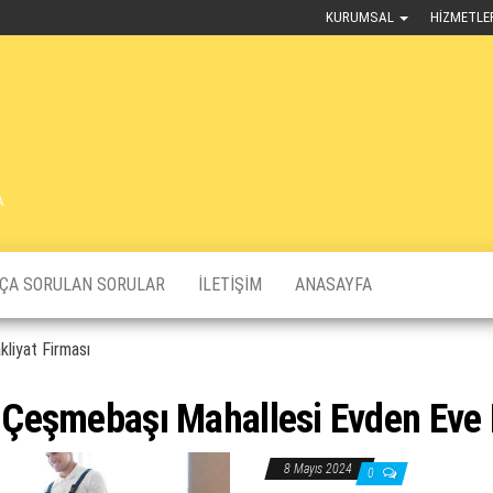
KURUMSAL
HIZMETLE
A
KÇA SORULAN SORULAR
İLETIŞIM
ANASAYFA
liyat Firması
Çeşmebaşı Mahallesi Evden Eve N
8 Mayıs 2024
0