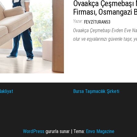
Ovaakça Çeşmebaşı M
Firması, Osmangazi 
Yazar:
FEVZITURAN53
Ovaakça Çeşmebaşı Evden Eve Nakl
olur ve eşyalarınızı güvenle taşır, y
akliyat
Bursa Taşımacılık Şirketi
WordPress
gururla sunar
|
Tema:
Envo Magazine