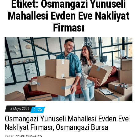
Etiket:
Osmangazi Yunuseli
ş
t
Mahallesi Evden Eve Nakliyat
i
Firması
r
8 Mayıs 2024
0
Osmangazi Yunuseli Mahallesi Evden Eve
Nakliyat Firması, Osmangazi Bursa
Yazar: