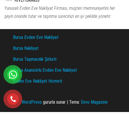
FEVZITURAN53
Yunuseli Evden Eve Nakliyat Firması, müşteri memnuniyetini her
şeyin önünde tutar ve taşınma sürecinizi en iyi şekilde yönetir.
Bursa Evden Eve Nakliyat
Bursa Nakliyat
Bursa Taşımacılık Şirketi
Bursa Asansörlü Evden Eve Nakliyat
Evden Eve Nakliyat Hizmeti
WordPress
gururla sunar
|
Tema:
Envo Magazine