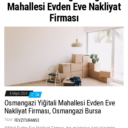
ş
Mahallesi Evden Eve Nakliyat
t
Firması
i
r
8 Mayıs 2024
0
Osmangazi Yiğitali Mahallesi Evden Eve
Nakliyat Firması, Osmangazi Bursa
Yazar:
FEVZITURAN53