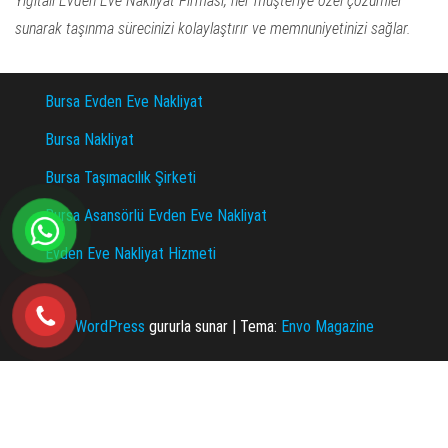
Yiğitali Evden Eve Nakliyat Firması, her müşteriye özel çözümler
sunarak taşınma sürecinizi kolaylaştırır ve memnuniyetinizi sağlar.
Bursa Evden Eve Nakliyat
Bursa Nakliyat
Bursa Taşımacılık Şirketi
Bursa Asansörlü Evden Eve Nakliyat
Evden Eve Nakliyat Hizmeti
WordPress
gururla sunar
|
Tema:
Envo Magazine