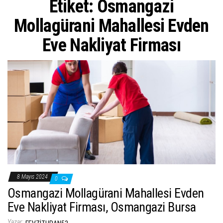
Etiket:
Osmangazi
ş
t
Mollagürani Mahallesi Evden
i
Eve Nakliyat Firması
r
8 Mayıs 2024
0
Osmangazi Mollagürani Mahallesi Evden
Eve Nakliyat Firması, Osmangazi Bursa
Yazar: