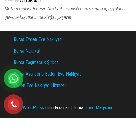
FEVZITURAN53
Mollagürani Evden Eve Nakliyat Firması’nı tercih ederek, eşyalarınızı
güvenle taşımanın rahatlığını yaşayın.
Bursa Evden Eve Nakliyat
Bursa Nakliyat
Bursa Taşımacılık Şirketi
Bursa Asansörlü Evden Eve Nakliyat
Evden Eve Nakliyat Hizmeti
WordPress
gururla sunar
|
Tema:
Envo Magazine