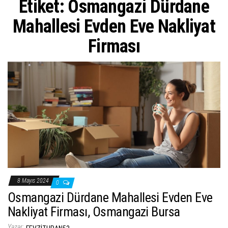
Etiket:
Osmangazi Dürdane
ş
t
Mahallesi Evden Eve Nakliyat
i
Firması
r
8 Mayıs 2024
0
Osmangazi Dürdane Mahallesi Evden Eve
Nakliyat Firması, Osmangazi Bursa
Yazar: