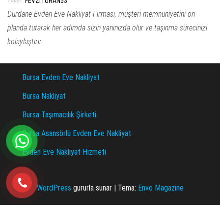
FEVZITURAN53
Dürdane Evden Eve Nakliyat Firması, müşteri memnuniyetini ön
planda tutarak her adımda sizin yanınızda olur ve taşınma sürecinizi
kolaylaştırır.
Bursa Evden Eve Nakliyat
Bursa Nakliyat
Bursa Taşımacılık Şirketi
Bursa Asansörlü Evden Eve Nakliyat
Evden Eve Nakliyat Hizmeti
WordPress
gururla sunar
|
Tema:
Envo Magazine