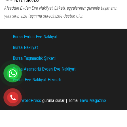
FEVZITURAN53
Alaaddin Evden Eve Nakliyat Şirketi, eşyalarınızı güvenle taşımanın
yanı sıra, size taşınma sürecinizde destek olur.
Bursa Evden Eve Nakliyat
Bursa Nakliyat
Bursa Taşımacılık Şirketi
Bursa Asansörlü Evden Eve Nakliyat
Evden Eve Nakliyat Hizmeti
WordPress
gururla sunar
|
Tema:
Envo Magazine