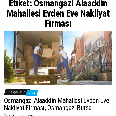
Etiket:
Osmangazi Alaaddin
ş
t
Mahallesi Evden Eve Nakliyat
i
Firması
r
8 Mayıs 2024
0
Osmangazi Alaaddin Mahallesi Evden Eve
Nakliyat Firması, Osmangazi Bursa
Yazar: