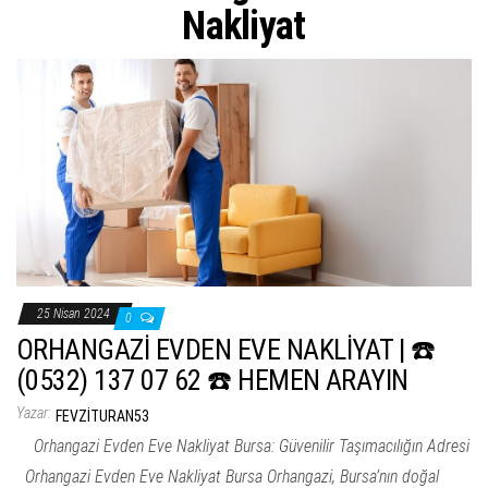
ş
Nakliyat
t
i
r
25 Nisan 2024
0
ORHANGAZİ EVDEN EVE NAKLİYAT | ☎️
(0532) 137 07 62 ☎️ HEMEN ARAYIN
Yazar:
FEVZITURAN53
Orhangazi Evden Eve Nakliyat Bursa: Güvenilir Taşımacılığın Adresi
Orhangazi Evden Eve Nakliyat Bursa Orhangazi, Bursa’nın doğal