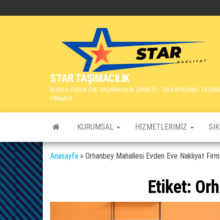
İçeriğe
atla
STAR TAŞIMACILIK
BURSA EVDEN EVE TAŞIMACILIK ŞİRKETİ – EN KAPSAMLI TAŞIM
FİRMASI
KURUMSAL
HIZMETLERIMIZ
SI
Anasayfa
»
Orhanbey Mahallesi Evden Eve Nakliyat Firm
Etiket:
Orh