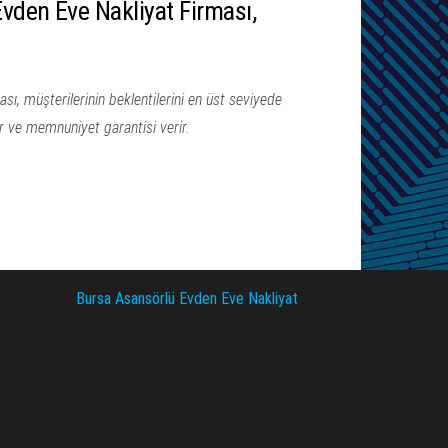
vden Eve Nakliyat Firması,
ı, müşterilerinin beklentilerini en üst seviyede
ar ve memnuniyet garantisi verir.
Bursa Asansörlü Evden Eve Nakliyat