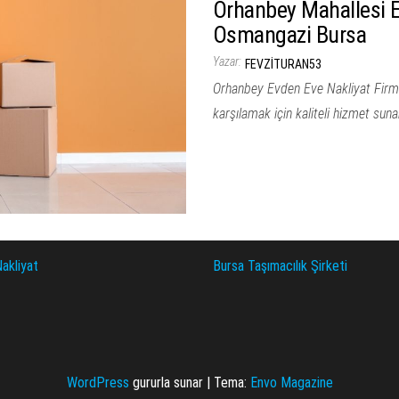
Orhanbey Mahallesi E
Osmangazi Bursa
Yazar:
FEVZITURAN53
Orhanbey Evden Eve Nakliyat Firmas
karşılamak için kaliteli hizmet sun
akliyat
Bursa Taşımacılık Şirketi
WordPress
gururla sunar
|
Tema:
Envo Magazine