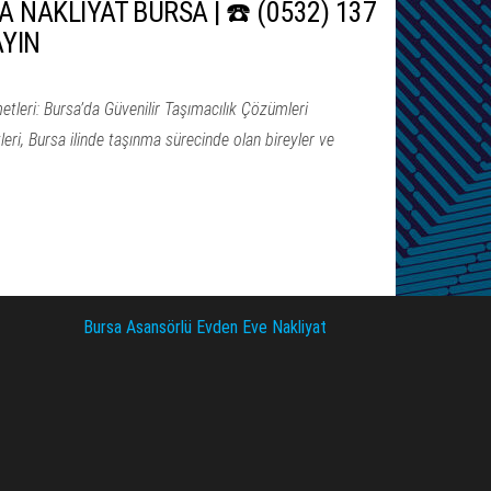
NAKLİYAT BURSA | ☎️ (0532) 137
AYIN
leri: Bursa’da Güvenilir Taşımacılık Çözümleri
ri, Bursa ilinde taşınma sürecinde olan bireyler ve
Bursa Asansörlü Evden Eve Nakliyat