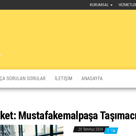
KURUMSAL
HIZMETLE
A
KÇA SORULAN SORULAR
İLETIŞIM
ANASAYFA
iket:
Mustafakemalpaşa Taşımacı
20 Temmuz 2024
0