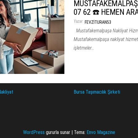
MUSTAFAKEMALPAŞA 
07 62 ☎️ HEMEN AR
Yazar:
FEVZITURAN53
Mustafakemalpaşa Nakliyat Hizmet
Mustafakemalpaşa nakliyat hizmetle
işletmeler…
akliyat
Bursa Taşımacılık Şirketi
WordPress
gururla sunar
|
Tema:
Envo Magazine