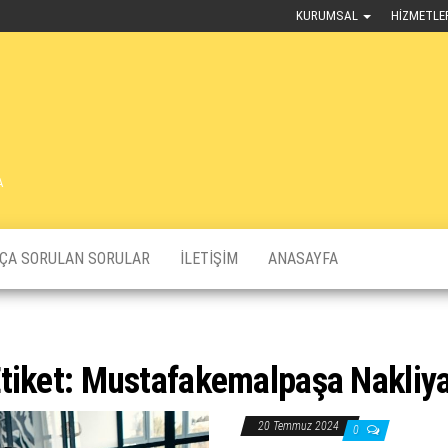
KURUMSAL
HIZMETLE
A
KÇA SORULAN SORULAR
İLETIŞIM
ANASAYFA
tiket:
Mustafakemalpaşa Nakliy
20 Temmuz 2024
0