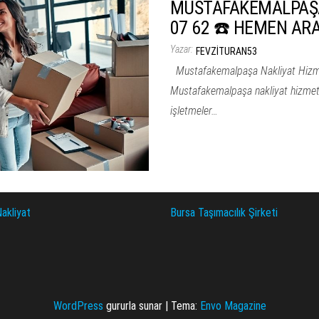
MUSTAFAKEMALPAŞA 
07 62 ☎️ HEMEN AR
Yazar:
FEVZITURAN53
Mustafakemalpaşa Nakliyat Hizmet
Mustafakemalpaşa nakliyat hizmetle
işletmeler…
akliyat
Bursa Taşımacılık Şirketi
WordPress
gururla sunar
|
Tema:
Envo Magazine