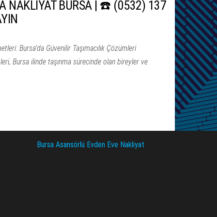
NAKLİYAT BURSA | ☎️ (0532) 137
AYIN
leri: Bursa’da Güvenilir Taşımacılık Çözümleri
ri, Bursa ilinde taşınma sürecinde olan bireyler ve
Bursa Asansörlü Evden Eve Nakliyat