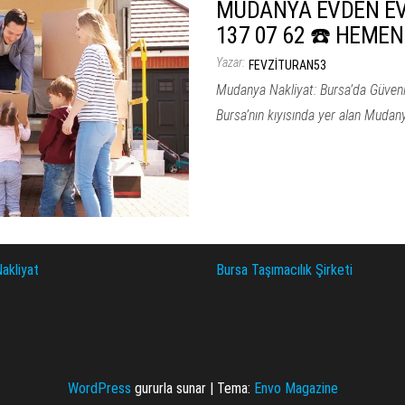
MUDANYA EVDEN EVE
137 07 62 ☎️ HEMEN
Yazar:
FEVZITURAN53
Mudanya Nakliyat: Bursa’da Güven
Bursa’nın kıyısında yer alan Mudan
akliyat
Bursa Taşımacılık Şirketi
WordPress
gururla sunar
|
Tema:
Envo Magazine