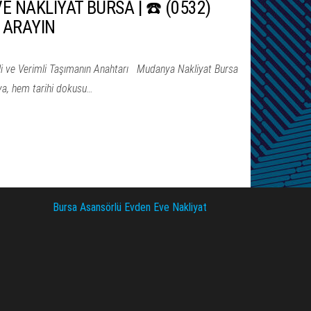
 NAKLİYAT BURSA | ☎️ (0532)
 ARAYIN
li ve Verimli Taşımanın Anahtarı Mudanya Nakliyat Bursa
ya, hem tarihi dokusu…
Bursa Asansörlü Evden Eve Nakliyat