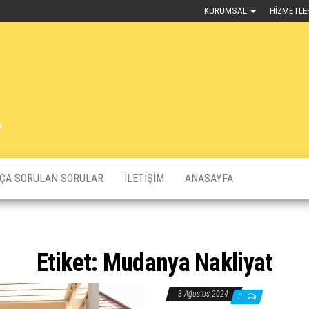
KURUMSAL
HIZMETLE
A
KÇA SORULAN SORULAR
İLETIŞIM
ANASAYFA
Etiket:
Mudanya Nakliyat
3 Ağustos 2024
0