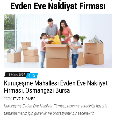
ş
Evden Eve Nakliyat Firması
t
i
r
8 Mayıs 2024
0
Kuruçeşme Mahallesi Evden Eve Nakliyat
Firması, Osmangazi Bursa
Yazar:
FEVZITURAN53
Kuruçeşme Evden Eve Nakliyat Firması, taşınma sürecinizi huzurla
tamamlamanız için güvenilir ve profesyonel bir seçenektir.