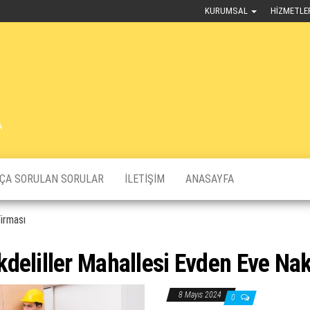
KURUMSAL
HIZMETLE
A
KÇA SORULAN SORULAR
İLETIŞIM
ANASAYFA
irması
deliller Mahallesi Evden Eve Nak
8 Mayıs 2024
0