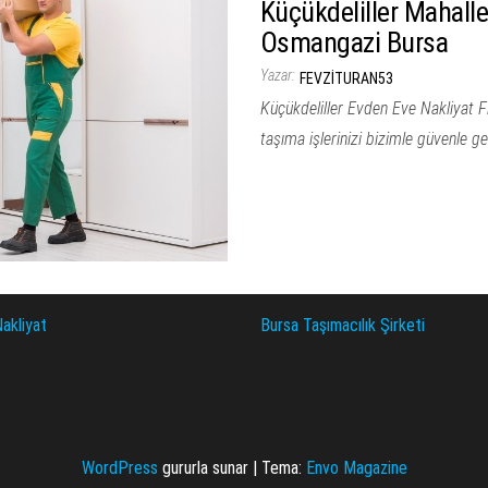
Küçükdeliller Mahalle
Osmangazi Bursa
Yazar:
FEVZITURAN53
Küçükdeliller Evden Eve Nakliyat Fir
taşıma işlerinizi bizimle güvenle ge
akliyat
Bursa Taşımacılık Şirketi
WordPress
gururla sunar
|
Tema:
Envo Magazine