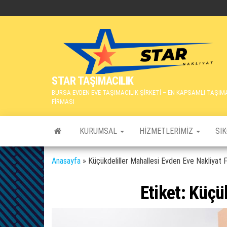
İçeriğe
atla
STAR TAŞIMACILIK
BURSA EVDEN EVE TAŞIMACILIK ŞİRKETİ – EN KAPSAMLI TAŞIM
FİRMASI
KURUMSAL
HIZMETLERIMIZ
SI
Anasayfa
»
Küçükdeliller Mahallesi Evden Eve Nakliyat F
Etiket:
Küçük