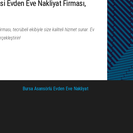
si Evden Eve Nakliyat Firması,
ması, tecrübeli ekibiyle size kaliteli hizmet sunar. Ev
rçekleştirin!
Bursa Asansörlü Evden Eve Nakliyat