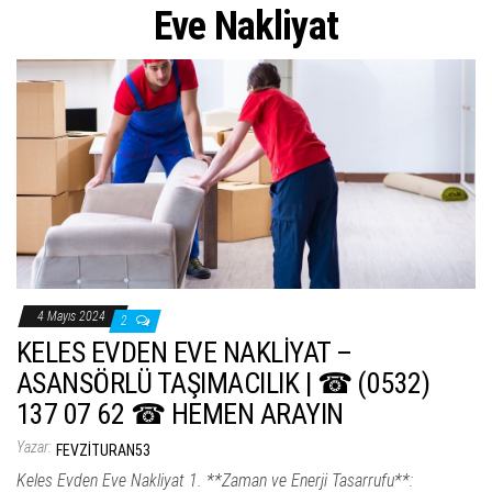
ş
Eve Nakliyat
t
i
r
4 Mayıs 2024
2
KELES EVDEN EVE NAKLİYAT –
ASANSÖRLÜ TAŞIMACILIK | ☎ (0532)
137 07 62 ☎ HEMEN ARAYIN
Yazar:
FEVZITURAN53
Keles Evden Eve Nakliyat 1. **Zaman ve Enerji Tasarrufu**: