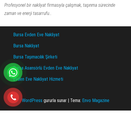
Profesyonel bir nakliyat firmasıyla çalışmak, taşınma sürecinde
zaman ve enerji tasarrufu…
Bursa Evden Eve Nakliyat
Bursa Nakliyat
Bursa Taşımacılık Şirketi
Bursa Asansörlü Evden Eve Nakliyat
Evden Eve Nakliyat Hizmeti
WordPress
gururla sunar
|
Tema:
Envo Magazine