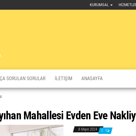
KURUMSAL
HIZMETLE
A
KÇA SORULAN SORULAR
İLETIŞIM
ANASAYFA
ı
yıhan Mahallesi Evden Eve Nakliy
8 Mayıs 2024
0