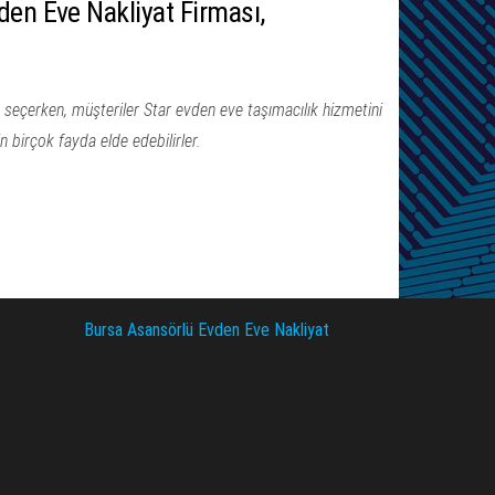
den Eve Nakliyat Firması,
 seçerken, müşteriler Star evden eve taşımacılık hizmetini
in birçok fayda elde edebilirler.
Bursa Asansörlü Evden Eve Nakliyat