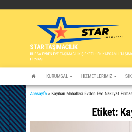
İçeriğe
atla
STAR TAŞIMACILIK
BURSA EVDEN EVE TAŞIMACILIK ŞİRKETİ – EN KAPSAMLI TAŞIM
FİRMASI
KURUMSAL
HIZMETLERIMIZ
SI
Anasayfa
»
Kayıhan Mahallesi Evden Eve Nakliyat Firmas
Etiket:
Ka