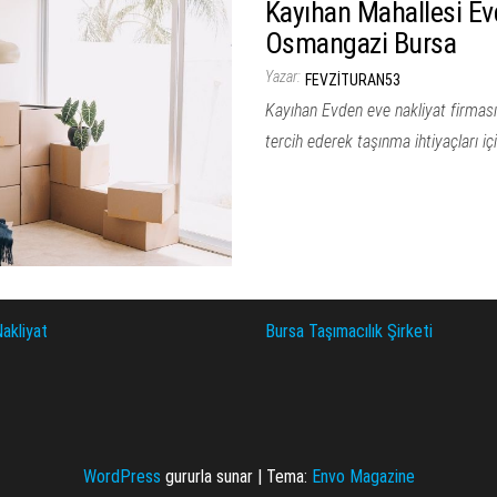
Kayıhan Mahallesi Ev
Osmangazi Bursa
Yazar:
FEVZITURAN53
Kayıhan Evden eve nakliyat firması
tercih ederek taşınma ihtiyaçları iç
akliyat
Bursa Taşımacılık Şirketi
WordPress
gururla sunar
|
Tema:
Envo Magazine