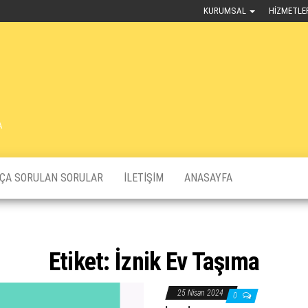
KURUMSAL
HIZMETLE
A
KÇA SORULAN SORULAR
İLETIŞIM
ANASAYFA
Etiket:
İznik Ev Taşıma
25 Nisan 2024
0