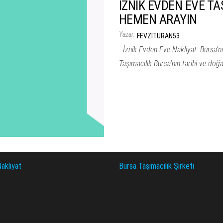
İZNİK EVDEN EVE TAŞ
HEMEN ARAYIN
Yazar:
FEVZITURAN53
İznik Evden Eve Nakliyat: Bursa’n
Taşımacılık Bursa’nın tarihi ve doğal
akliyat
Bursa Taşımacılık Şirketi