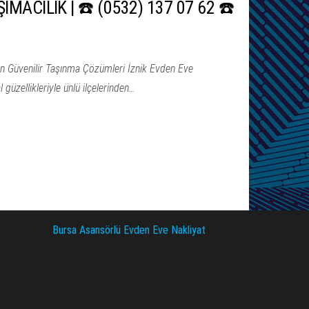
IMACILIK | ☎️ (0532) 137 07 62 ☎️
ın Güvenilir Taşınma Çözümleri İznik Evden Eve
 güzellikleriyle ünlü ilçelerinden…
Bursa Asansörlü Evden Eve Nakliyat