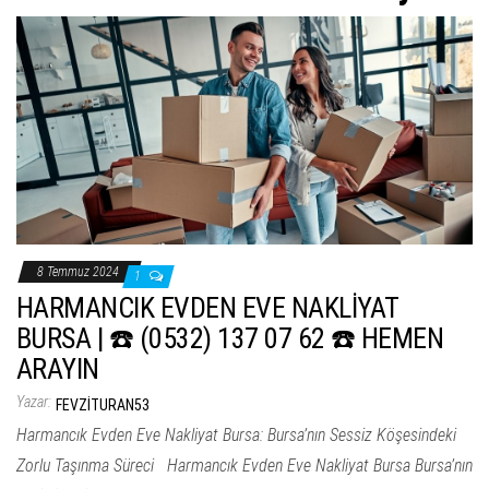
ş
t
i
r
8 Temmuz 2024
1
HARMANCIK EVDEN EVE NAKLİYAT
BURSA | ☎️ (0532) 137 07 62 ☎️ HEMEN
ARAYIN
Yazar:
FEVZITURAN53
Harmancık Evden Eve Nakliyat Bursa: Bursa’nın Sessiz Köşesindeki
Zorlu Taşınma Süreci Harmancık Evden Eve Nakliyat Bursa Bursa’nın