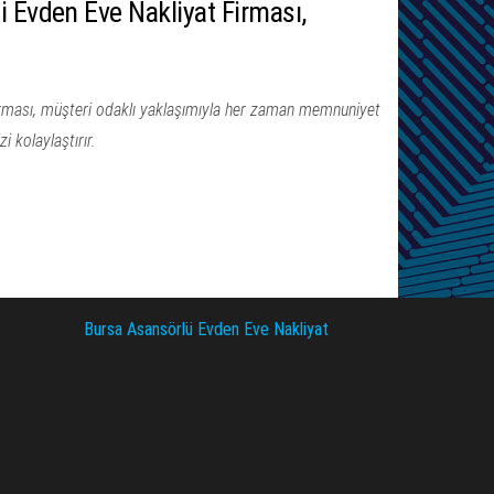
 Evden Eve Nakliyat Firması,
rması, müşteri odaklı yaklaşımıyla her zaman memnuniyet
i kolaylaştırır.
Bursa Asansörlü Evden Eve Nakliyat