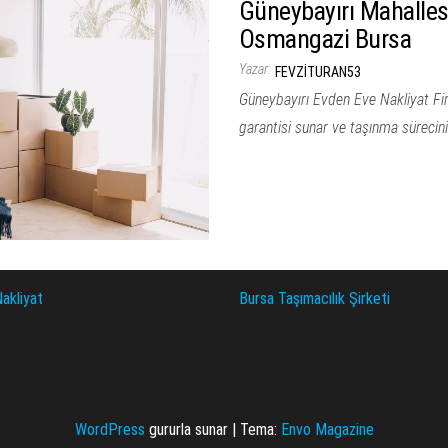
Güneybayırı Mahallesi
Osmangazi Bursa
Yazar:
FEVZITURAN53
Güneybayırı Evden Eve Nakliyat Fi
garantisi sunar ve taşınma süreciniz
akliyat
Bursa Taşımacılık Şirketi
WordPress
gururla sunar
|
Tema:
Envo Magazine