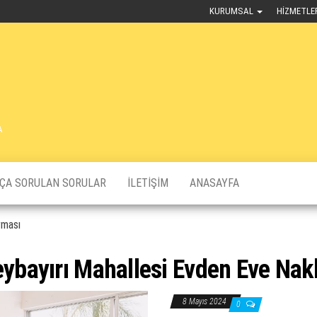
KURUMSAL
HIZMETLE
A
KÇA SORULAN SORULAR
İLETIŞIM
ANASAYFA
rması
ybayırı Mahallesi Evden Eve Nakl
8 Mayıs 2024
0