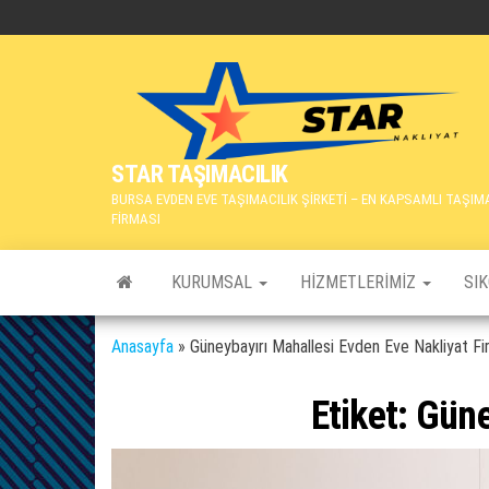
İçeriğe
atla
STAR TAŞIMACILIK
BURSA EVDEN EVE TAŞIMACILIK ŞİRKETİ – EN KAPSAMLI TAŞIM
FİRMASI
KURUMSAL
HIZMETLERIMIZ
SI
Anasayfa
»
Güneybayırı Mahallesi Evden Eve Nakliyat Fi
Etiket:
Güne