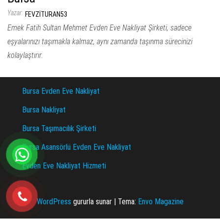
Yazar:
FEVZITURAN53
Emek Fatih Sultan Mehmet Evden Eve Nakliyat Şirketi, sadece
eşyalarınızı taşımakla kalmaz, aynı zamanda taşınma sürecinizi
kolaylaştırır.
Bursa Evden Eve Nakliyat
Bursa Nakliyat
Bursa Taşımacılık Şirketi
Bursa Asansörlü Evden Eve Nakliyat
Evden Eve Nakliyat Hizmeti
WordPress
gururla sunar
|
Tema:
Envo Magazine