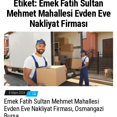
Etiket:
Emek Fatih Sultan
ş
t
Mehmet Mahallesi Evden Eve
i
Nakliyat Firması
r
8 Mayıs 2024
0
Emek Fatih Sultan Mehmet Mahallesi
Evden Eve Nakliyat Firması, Osmangazi
Bursa