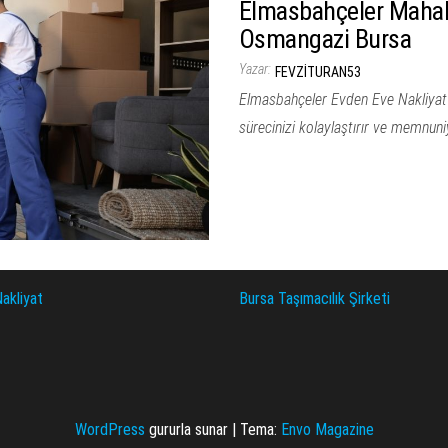
Elmasbahçeler Mahall
Osmangazi Bursa
Yazar:
FEVZITURAN53
Elmasbahçeler Evden Eve Nakliyat
sürecinizi kolaylaştırır ve memnuniy
akliyat
Bursa Taşımacılık Şirketi
WordPress
gururla sunar
|
Tema:
Envo Magazine