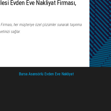
esi Evden Eve Nakliyat Firması,
 Firması, her müşteriye özel çözümler sunarak taşınma
etinizi sağlar.
Bursa Asansörlü Evden Eve Nakliyat