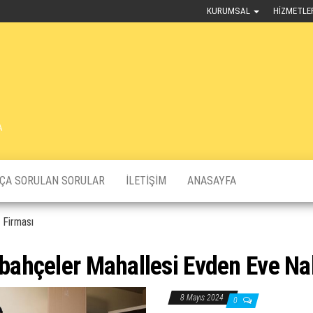
KURUMSAL
HIZMETLE
A
KÇA SORULAN SORULAR
İLETIŞIM
ANASAYFA
 Firması
bahçeler Mahallesi Evden Eve Nak
8 Mayıs 2024
0