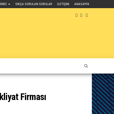
RIMIZ
SIKÇA SORULAN SORULAR
İLETIŞIM
ANASAYFA
liyat Firması