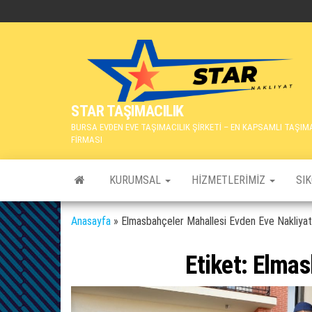
İçeriğe
atla
STAR TAŞIMACILIK
BURSA EVDEN EVE TAŞIMACILIK ŞİRKETİ – EN KAPSAMLI TAŞIM
FİRMASI
KURUMSAL
HIZMETLERIMIZ
SI
Anasayfa
»
Elmasbahçeler Mahallesi Evden Eve Nakliyat
Etiket:
Elmas