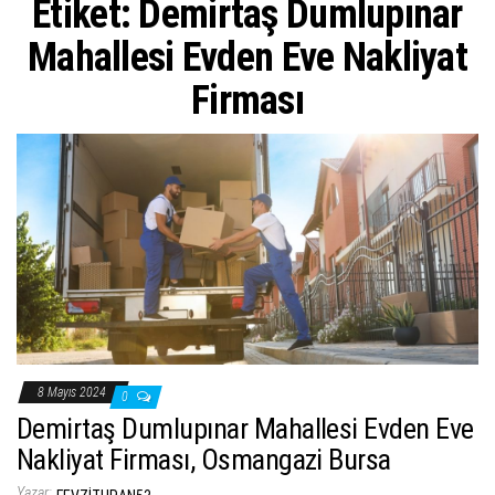
Etiket:
Demirtaş Dumlupınar
ş
t
Mahallesi Evden Eve Nakliyat
i
Firması
r
8 Mayıs 2024
0
Demirtaş Dumlupınar Mahallesi Evden Eve
Nakliyat Firması, Osmangazi Bursa
Yazar: