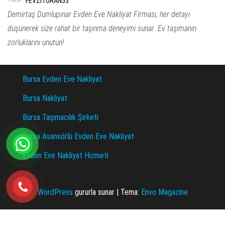
FEVZITURAN53
Demirtaş Dumlupınar Evden Eve Nakliyat Firması, her detayı
düşünerek size rahat bir taşınma deneyimi sunar. Ev taşımanın
zorluklarını unutun!
Bursa Evden Eve Nakliyat
Bursa Nakliyat
Bursa Taşımacılık Şirketi
Bursa Asansörlü Evden Eve Nakliyat
Evden Eve Nakliyat Hizmeti
WordPress
gururla sunar
|
Tema:
Envo Magazine